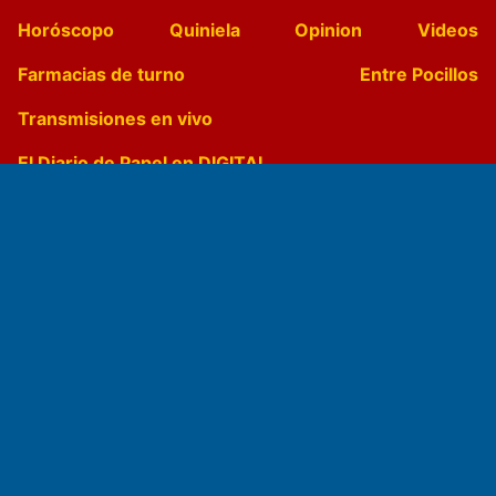
Horóscopo
Quiniela
Opinion
Videos
Farmacias de turno
Entre Pocillos
Transmisiones en vivo
El Diario de Papel en DIGITAL
Fundado por el
Doctor Antonio Nemesio