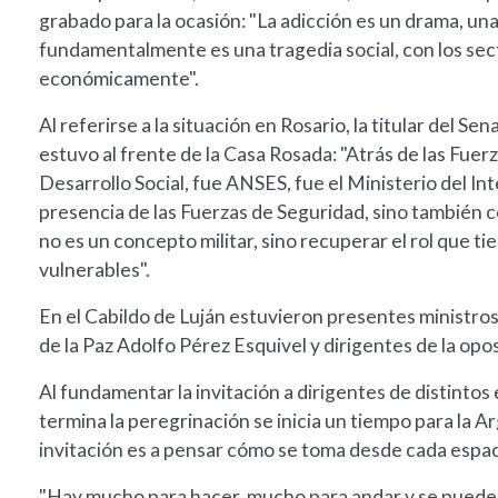
grabado para la ocasión: "La adicción es un drama, un
fundamentalmente es una tragedia social, con los sec
económicamente".
Al referirse a la situación en Rosario, la titular del
estuvo al frente de la Casa Rosada: "Atrás de las Fuerz
Desarrollo Social, fue ANSES, fue el Ministerio del In
presencia de las Fuerzas de Seguridad, sino también co
no es un concepto militar, sino recuperar el rol que t
vulnerables".
En el Cabildo de Luján estuvieron presentes ministros
de la Paz Adolfo Pérez Esquivel y dirigentes de la opo
Al fundamentar la invitación a dirigentes de distintos
termina la peregrinación se inicia un tiempo para la 
invitación es a pensar cómo se toma desde cada espaci
"Hay mucho para hacer, mucho para andar y se puede 