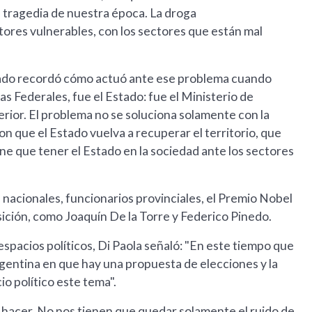
a tragedia de nuestra época. La droga
tores vulnerables, con los sectores que están mal
 Senado recordó cómo actuó ante ese problema cuando
as Federales, fue el Estado: fue el Ministerio de
terior. El problema no se soluciona solamente con la
n que el Estado vuelva a recuperar el territorio, que
iene que tener el Estado en la sociedad ante los sectores
 nacionales, funcionarios provinciales, el Premio Nobel
sición, como Joaquín De la Torre y Federico Pinedo.
 espacios políticos, Di Paola señaló: "En este tiempo que
Argentina en que hay una propuesta de elecciones y la
o político este tema".
hacer. No nos tienen que quedar solamente el ruido de