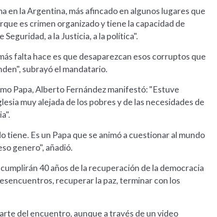
ma en la Argentina, más afincado en algunos lugares que
orque es crimen organizado y tiene la capacidad de
guridad, a la Justicia, a la política".
que más falta hace es que desaparezcan esos corruptos que
nden", subrayó el mandatario.
como Papa, Alberto Fernández manifestó: "Estuve
glesia muy alejada de los pobres y de las necesidades de
a".
ndo tiene. Es un Papa que se animó a cuestionar al mundo
eso genero", añadió.
e cumplirán 40 años de la recuperación de la democracia
desencuentros, recuperar la paz, terminar con los
parte del encuentro, aunque a través de un video