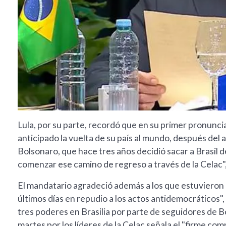
Lula, por su parte, recordó que en su primer pronunci
anticipado la vuelta de su país al mundo, después del 
Bolsonaro, que hace tres años decidió sacar a Brasil
comenzar ese camino de regreso a través de la Celac"
El mandatario agradeció además a los que estuvieron "al
últimos días en repudio a los actos antidemocráticos", 
tres poderes en Brasilia por parte de seguidores de B
martes por los líderes de la Celac señala el "firme co