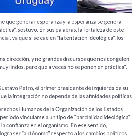
iene que generar esperanza y la esperanza se genera
ctica", sostuvo. En sus palabras, la fortaleza de este
ia", ya que si se cae en "la tentación ideológica", los
una dirección, y no grandes discursos que nos congelen
muy lindos, pero que a veces no se ponen en práctica",
ustavo Petro, el primer presidente de izquierda de su
que la integración no depende de las afinidades políticas
erechos Humanos de la Organización de los Estados
período vincularse a un tipo de "parcialidad ideológica"
la confianza en el organismo. En ese sentido,
 logra ser "autónomo" respecto a los cambios políticos