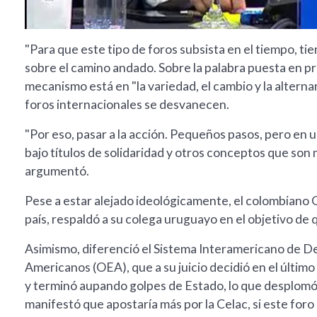
"Para que este tipo de foros subsista en el tiempo, t
sobre el camino andado. Sobre la palabra puesta en prá
mecanismo está en "la variedad, el cambio y la alternanc
foros internacionales se desvanecen.
"Por eso, pasar a la acción. Pequeños pasos, pero en 
bajo títulos de solidaridad y otros conceptos que son 
argumentó.
Pese a estar alejado ideológicamente, el colombiano G
país, respaldó a su colega uruguayo en el objetivo de 
Asimismo, diferenció el Sistema Interamericano de D
Americanos (OEA), que a su juicio decidió en el último 
y terminó aupando golpes de Estado, lo que desplomó 
manifestó que apostaría más por la Celac, si este foro