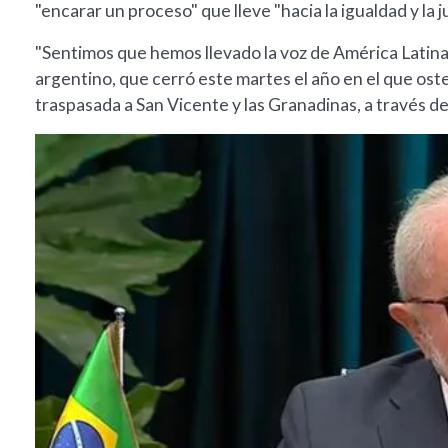
"encarar un proceso" que lleve "hacia la igualdad y la ju
"Sentimos que hemos llevado la voz de América Latina
argentino, que cerró este martes el año en el que ost
traspasada a San Vicente y las Granadinas, a través d