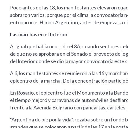
Poco antes de las 18, los manifestantes elevaron cuad
sobraron varios, porque por el clima la convocatoria n
entonaron el Himno Argentino, antes de empezar a di
Las marchas en el Interior
Al igual que había ocurrido el 8A, cuando sectores ce
de que no se aprobara en el Senado el proyecto de leg
del Interior donde se dio la mayor convocatoria este 
Allí, los manifestantes se reunieron a las 16 y marcha
epicentro de la marcha. De la concentración participó
En Rosario, el epicentro fue el Monumento a la Bandera
el tiempo mejoró y caravanas de automóviles desfilaro
frente a la Avenida Belgrano con pancartas, carteles,
“Argentina de pie por la vida”, rezaba sobre un fondo 
grandes que se colocaron a partir de las 17 en la cos