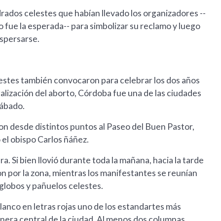
rados celestes que habían llevado los organizadores --
o fue la esperada-- para simbolizar su reclamo y luego
spersarse.
lestes también convocaron para celebrar los dos años
alización del aborto, Córdoba fue una de las ciudades
sábado.
ron desde distintos puntos al Paseo del Buen Pastor,
 el obispo Carlos ñáñez.
. Si bien llovió durante toda la mañana, hacia la tarde
n por la zona, mientras los manifestantes se reunían
 globos y pañuelos celestes.
blanco en letras rojas uno de los estandartes más
tanera central de la ciudad. Al menos dos columnas