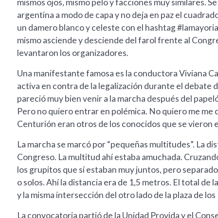
mismos ojos, mismo pelo y facciones muy similares. Se 
argentina a modo de capa y no deja en paz el cuadrad
un damero blanco y celeste con el hashtag #lamayoria
mismo asciende y desciende del farol frente al Congr
levantaron los organizadores.
Una manifestante famosa es la conductora Viviana Ca
activa en contra de la legalización durante el debate
pareció muy bien venir a la marcha después del papeló
Pero no quiero entrar en polémica. No quiero me me cor
Centurión eran otros de los conocidos que se vieron en
La marcha se marcó por “pequeñas multitudes”. La dist
Congreso. La multitud ahí estaba amuchada. Cruzando, 
los grupitos que sí estaban muy juntos, pero separado
o solos. Ahí la distancia era de 1,5 metros. El total de
y la misma intersección del otro lado de la plaza de l
La convocatoria partió de la Unidad Provida y el Consej