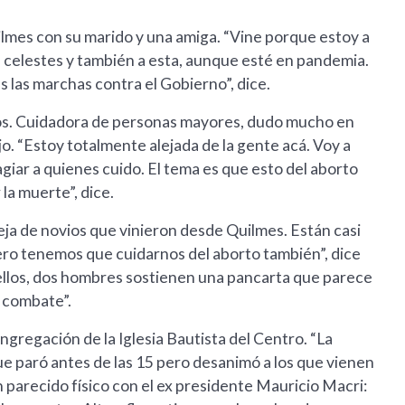
ilmes con su marido y una amiga. “Vine porque estoy a
as celestes y también a esta, aunque esté en pandemia.
 las marchas contra el Gobierno”, dice.
os. Cuidadora de personas mayores, dudo mucho en
jo. “Estoy totalmente alejada de la gente acá. Voy a
iar a quienes cuido. El tema es que esto del aborto
la muerte”, dice.
eja de novios que vinieron desde Quilmes. Están casi
ero tenemos que cuidarnos del aborto también”, dice
 de ellos, dos hombres sostienen una pancarta que parece
e combate”.
ongregación de la Iglesia Bautista del Centro. “La
ue paró antes de las 15 pero desanimó a los que vienen
n parecido físico con el ex presidente Mauricio Macri: