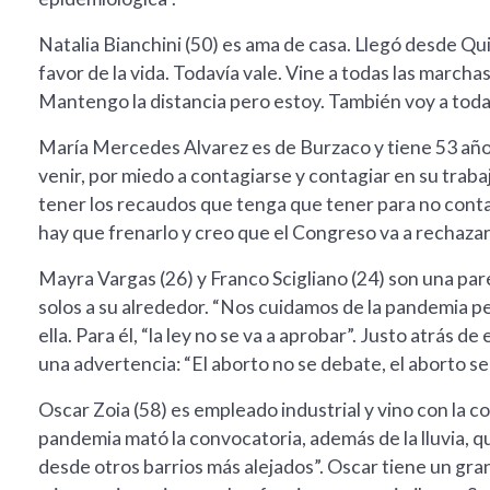
Natalia Bianchini (50) es ama de casa. Llegó desde Qu
favor de la vida. Todavía vale. Vine a todas las march
Mantengo la distancia pero estoy. También voy a todas
María Mercedes Alvarez es de Burzaco y tiene 53 añ
venir, por miedo a contagiarse y contagiar en su traba
tener los recaudos que tenga que tener para no contag
hay que frenarlo y creo que el Congreso va a rechazar 
Mayra Vargas (26) y Franco Scigliano (24) son una par
solos a su alrededor. “Nos cuidamos de la pandemia p
ella. Para él, “la ley no se va a aprobar”. Justo atrás
una advertencia: “El aborto no se debate, el aborto s
Oscar Zoia (58) es empleado industrial y vino con la c
pandemia mató la convocatoria, además de la lluvia, q
desde otros barrios más alejados”. Oscar tiene un gra