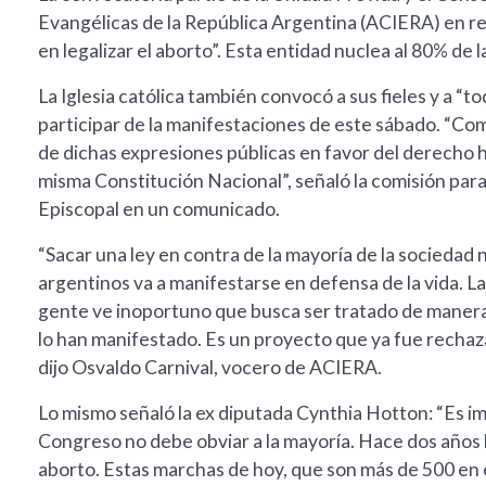
Evangélicas de la República Argentina (ACIERA) en re
en legalizar el aborto”. Esta entidad nuclea al 80% de l
La Iglesia católica también convocó a sus fieles y a “
participar de la manifestaciones de este sábado. “Co
de dichas expresiones públicas en favor del derecho 
misma Constitución Nacional”, señaló la comisión para l
Episcopal en un comunicado.
“Sacar una ley en contra de la mayoría de la sociedad 
argentinos va a manifestarse en defensa de la vida. La
gente ve inoportuno que busca ser tratado de manera
lo han manifestado. Es un proyecto que ya fue rechaza
dijo Osvaldo Carnival, vocero de ACIERA.
Lo mismo señaló la ex diputada Cynthia Hotton: “Es i
Congreso no debe obviar a la mayoría. Hace dos años hici
aborto. Estas marchas de hoy, que son más de 500 en el