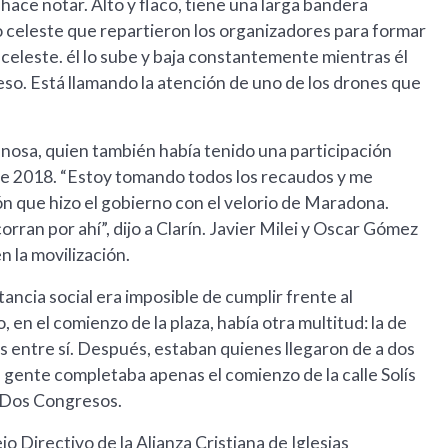
hace notar. Alto y flaco, tiene una larga bandera
o celeste que repartieron los organizadores para formar
celeste. él lo sube y baja constantemente mientras él
eso. Está llamando la atención de uno de los drones que
nosa, quien también había tenido una participación
 de 2018. “Estoy tomando todos los recaudos y me
n que hizo el gobierno con el velorio de Maradona.
ran por ahí”, dijo a Clarín. Javier Milei y Oscar Gómez
 la movilización.
ancia social era imposible de cumplir frente al
en el comienzo de la plaza, había otra multitud: la de
s entre sí. Después, estaban quienes llegaron de a dos
 la gente completaba apenas el comienzo de la calle Solís
os Dos Congresos.
o Directivo de la Alianza Cristiana de Iglesias