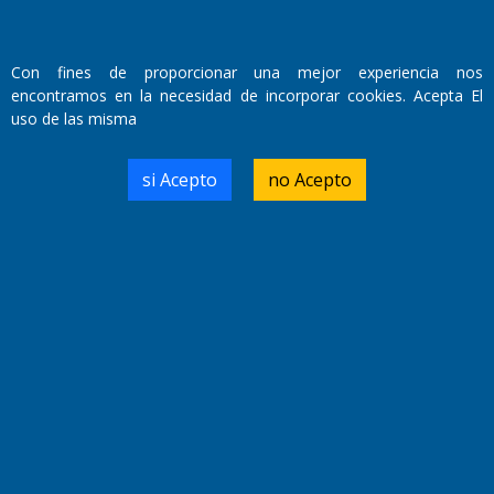
Con fines de proporcionar una mejor experiencia nos
encontramos en la necesidad de incorporar cookies. Acepta El
uso de las misma
si Acepto
no Acepto
Fundado por el
Doctor Antonio Nemesio
Primera edición: Domingo 3 de Mayo de 1992
Miembro de ADIRA,ADEPA y CPPAL
Propietario: El Diario SRL
Director Periodístico:
Walter René Goñi
Domicilio Legal: José Ingenieros 855,
Santa Rosa, La Pampa.
Número de Registro DNDA:
RL-2019-55551274-APN-DNDA#MJ
Edición #
9418
Fecha de Edición:
7/08/2026