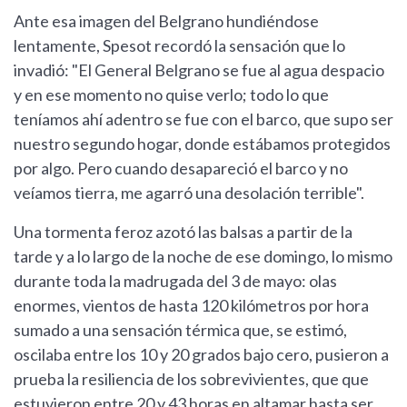
Ante esa imagen del Belgrano hundiéndose
lentamente, Spesot recordó la sensación que lo
invadió: "El General Belgrano se fue al agua despacio
y en ese momento no quise verlo; todo lo que
teníamos ahí adentro se fue con el barco, que supo ser
nuestro segundo hogar, donde estábamos protegidos
por algo. Pero cuando desapareció el barco y no
veíamos tierra, me agarró una desolación terrible".
Una tormenta feroz azotó las balsas a partir de la
tarde y a lo largo de la noche de ese domingo, lo mismo
durante toda la madrugada del 3 de mayo: olas
enormes, vientos de hasta 120 kilómetros por hora
sumado a una sensación térmica que, se estimó,
oscilaba entre los 10 y 20 grados bajo cero, pusieron a
prueba la resiliencia de los sobrevivientes, que que
estuvieron entre 20 y 43 horas en altamar hasta ser