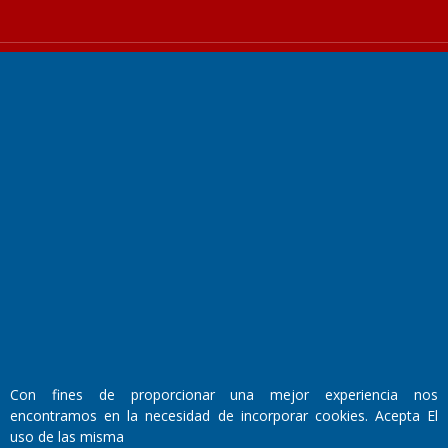
Fundado por el
Doctor Antonio Nemesio
Primera edición: Domingo 3 de Mayo de 1992
Miembro de ADIRA,ADEPA y CPPAL
Propietario: El Diario SRL
Director Periodístico:
Walter René Goñi
Con fines de proporcionar una mejor experiencia nos
encontramos en la necesidad de incorporar cookies. Acepta El
uso de las misma