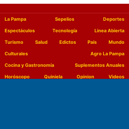
La Pampa
Sepelios
Deportes
Espectáculos
Tecnología
Linea Abierta
Turismo
Salud
Edictos
País
Mundo
Culturales
Agro La Pampa
Cocina y Gastronomía
Suplementos Anuales
Horóscopo
Quiniela
Opinion
Videos
Farmacias de turno
Entre Pocillos
Transmisiones en vivo
El Diario de Papel en DIGITAL