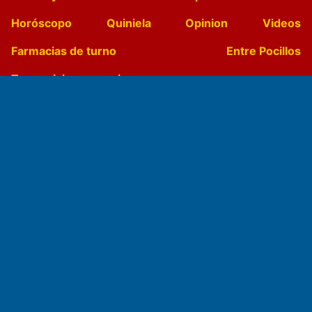
Horóscopo
Quiniela
Opinion
Videos
Farmacias de turno
Entre Pocillos
Transmisiones en vivo
El Diario de Papel en DIGITAL