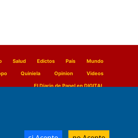
o
Salud
Edictos
País
Mundo
opo
Quiniela
Opinion
Videos
El Diario de Papel en DIGITAL
e Contenidos:
Nemesio
ración,
si Acepto
no Acepto