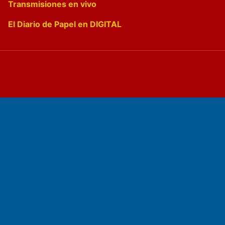
Transmisiones en vivo
El Diario de Papel en DIGITAL
Fundado por el
Doctor Antonio Nemesio
Primera edición: Domingo 3 de Mayo de 1992
Miembro de ADIRA,ADEPA y CPPAL
Propietario: El Diario SRL
Director Periodístico:
Walter René Goñi