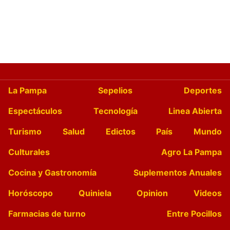
La Pampa
Sepelios
Deportes
Espectáculos
Tecnología
Linea Abierta
Turismo
Salud
Edictos
País
Mundo
Culturales
Agro La Pampa
Cocina y Gastronomía
Suplementos Anuales
Horóscopo
Quiniela
Opinion
Videos
Farmacias de turno
Entre Pocillos