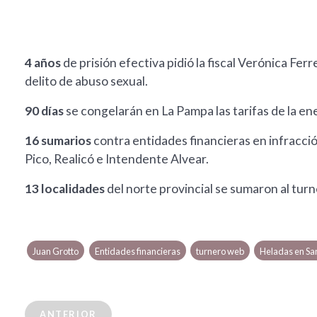
4 años
de prisión efectiva pidió la fiscal Verónica Ferr
delito de abuso sexual.
90 días
se congelarán en La Pampa las tarifas de la ene
16 sumarios
contra entidades financieras en infracció
Pico, Realicó e Intendente Alvear.
13 localidades
del norte provincial se sumaron al turn
Juan Grotto
Entidades financieras
turnero web
Heladas en Sa
ANTERIOR