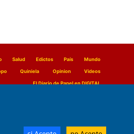
o
Salud
Edictos
País
Mundo
opo
Quiniela
Opinion
Videos
El Diario de Papel en DIGITAL
e Contenidos:
Nemesio
ración,
si Acepto
no Acepto