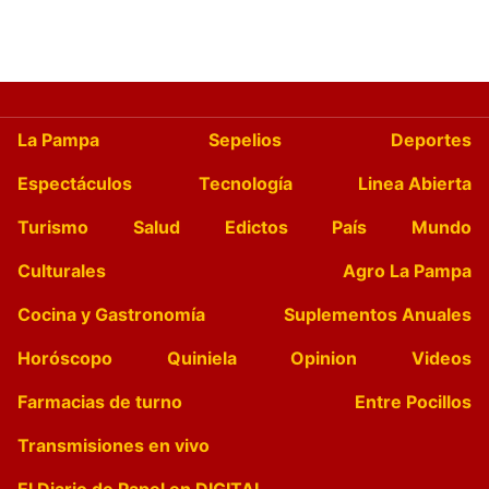
La Pampa
Sepelios
Deportes
Espectáculos
Tecnología
Linea Abierta
Turismo
Salud
Edictos
País
Mundo
Culturales
Agro La Pampa
Cocina y Gastronomía
Suplementos Anuales
Horóscopo
Quiniela
Opinion
Videos
Farmacias de turno
Entre Pocillos
Transmisiones en vivo
El Diario de Papel en DIGITAL