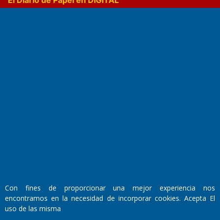
Fundado por el
Doctor Antonio Nemesio
Primera edición: Domingo 3 de Mayo de 1992
Miembro de ADIRA,ADEPA y CPPAL
Propietario: El Diario SRL
Director Periodístico:
Con fines de proporcionar una mejor experiencia nos
Walter René Goñi
encontramos en la necesidad de incorporar cookies. Acepta El
uso de las misma