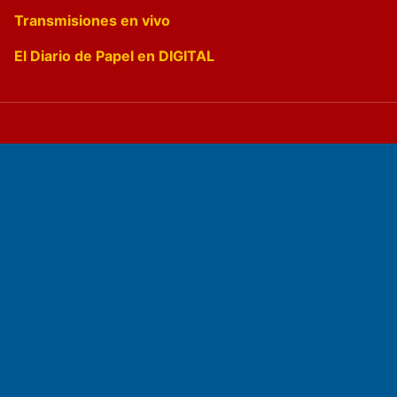
Transmisiones en vivo
El Diario de Papel en DIGITAL
Fundado por el
Doctor Antonio Nemesio
Primera edición: Domingo 3 de Mayo de 1992
Miembro de ADIRA,ADEPA y CPPAL
Propietario: El Diario SRL
Director Periodístico: