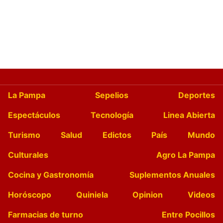
La Pampa
Sepelios
Deportes
Espectáculos
Tecnología
Linea Abierta
Turismo
Salud
Edictos
País
Mundo
Culturales
Agro La Pampa
Cocina y Gastronomía
Suplementos Anuales
Horóscopo
Quiniela
Opinion
Videos
Farmacias de turno
Entre Pocillos