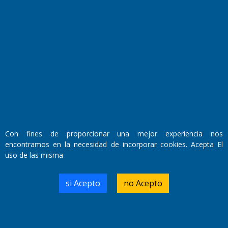
Con fines de proporcionar una mejor experiencia nos
encontramos en la necesidad de incorporar cookies. Acepta El
Fundado por el
Doctor Antonio Nemesio
uso de las misma
Primera edición: Domingo 3 de Mayo de 1992
Miembro de ADIRA,ADEPA y CPPAL
Propietario: El Diario SRL
si Acepto
no Acepto
Director Periodístico:
Walter René Goñi