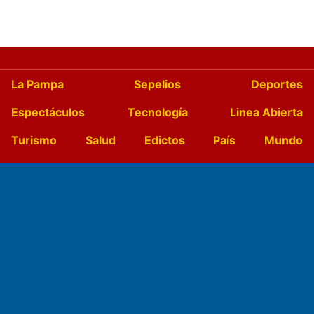
La Pampa
Sepelios
Deportes
Espectáculos
Tecnología
Linea Abierta
Turismo
Salud
Edictos
País
Mundo
Culturales
Agro La Pampa
Cocina y Gastronomía
Suplementos Anuales
Horóscopo
Quiniela
Opinion
Videos
Farmacias de turno
Entre Pocillos
Transmisiones en vivo
El Diario de Papel en DIGITAL