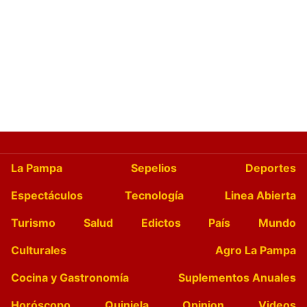
La Pampa
Sepelios
Deportes
Espectáculos
Tecnología
Linea Abierta
Turismo
Salud
Edictos
País
Mundo
Culturales
Agro La Pampa
Cocina y Gastronomía
Suplementos Anuales
Horóscopo
Quiniela
Opinion
Videos