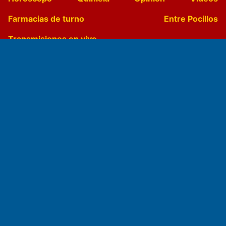
Farmacias de turno
Entre Pocillos
Transmisiones en vivo
El Diario de Papel en DIGITAL
Fundado por el
Doctor Antonio Nemesio
Primera edición: Domingo 3 de Mayo de 1992