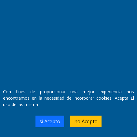
Fundado por el
Doctor Antonio Nemesio
Primera edición: Domingo 3 de Mayo de 1992
Miembro de ADIRA,ADEPA y CPPAL
Propietario: El Diario SRL
Con fines de proporcionar una mejor experiencia nos
Director Periodístico:
encontramos en la necesidad de incorporar cookies. Acepta El
Walter René Goñi
uso de las misma
si Acepto
no Acepto
Domicilio Legal: José Ingenieros 855,
Santa Rosa, La Pampa.
Número de Registro DNDA: