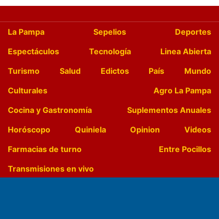
La Pampa
Sepelios
Deportes
Espectáculos
Tecnología
Linea Abierta
Turismo
Salud
Edictos
País
Mundo
Culturales
Agro La Pampa
Cocina y Gastronomía
Suplementos Anuales
Horóscopo
Quiniela
Opinion
Videos
Farmacias de turno
Entre Pocillos
Transmisiones en vivo
El Diario de Papel en DIGITAL