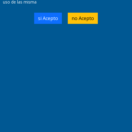
uso de las misma
Domicilio Legal: José Ingenieros 855,
si Acepto
no Acepto
Santa Rosa, La Pampa.
Número de Registro DNDA:
RL-2019-55551274-APN-DNDA#MJ
Edición #
9418
Fecha de Edición:
7/08/2026
Fecha de Inicio: 19/10/2000
Director General de Contenidos:
Dr. Jorge Ricardo Nemesio
Redacción, Administración,
Oficina Comercial y Planta Impresora:
José Ingenieros 855,
Santa Rosa, La Pampa, Argentina.
Tel: (02954) 411117/18/19/20
Cel: +54 2954 535213