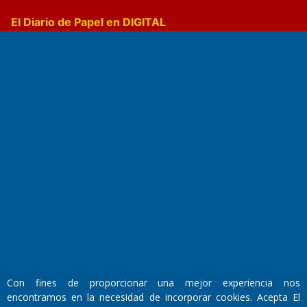
El Diario de Papel en DIGITAL
Fundado por el
Doctor Antonio Nemesio
Primera edición: Domingo 3 de Mayo de 1992
Miembro de ADIRA,ADEPA y CPPAL
Propietario: El Diario SRL
Director Periodístico:
Con fines de proporcionar una mejor experiencia nos
Walter René Goñi
encontramos en la necesidad de incorporar cookies. Acepta El