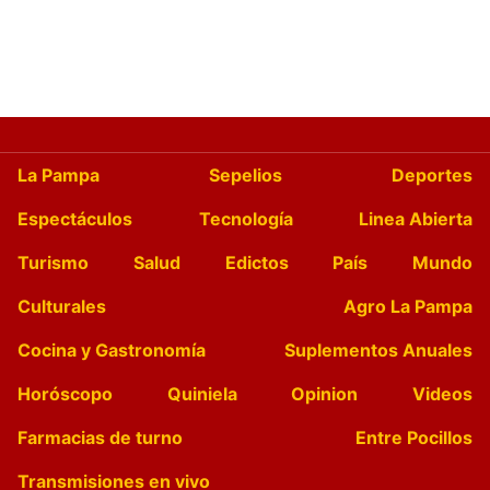
La Pampa
Sepelios
Deportes
Espectáculos
Tecnología
Linea Abierta
Turismo
Salud
Edictos
País
Mundo
Culturales
Agro La Pampa
Cocina y Gastronomía
Suplementos Anuales
Horóscopo
Quiniela
Opinion
Videos
Farmacias de turno
Entre Pocillos
Transmisiones en vivo