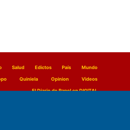
o
Salud
Edictos
País
Mundo
opo
Quiniela
Opinion
Videos
El Diario de Papel en DIGITAL
e Contenidos: