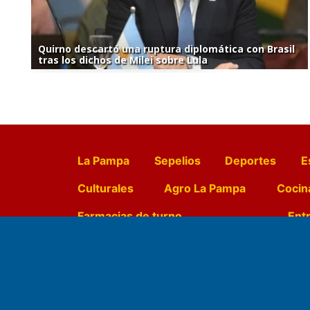
Quirno descartó una ruptura diplomática con Brasil
tras los dichos de Milei sobre Lula
La Pampa
Sepelios
Deportes
E
Culturales
Agro La Pampa
Cocin
Farmacias de turno
Entr
Fundado por el
Doctor Antonio 