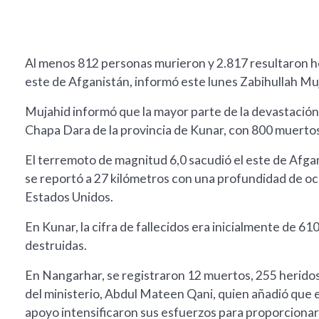
Al menos 812 personas murieron y 2.817 resultaron h
este de Afganistán, informó este lunes Zabihullah Mu
Mujahid informó que la mayor parte de la devastación 
Chapa Dara de la provincia de Kunar, con 800 muertos
El terremoto de magnitud 6,0 sacudió el este de Afgani
se reportó a 27 kilómetros con una profundidad de oc
Estados Unidos.
En Kunar, la cifra de fallecidos era inicialmente de 6
destruidas.
En Nangarhar, se registraron 12 muertos, 255 heridos
del ministerio, Abdul Mateen Qani, quien añadió que 
apoyo intensificaron sus esfuerzos para proporcionar 