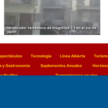
Devastador terremoto de magnitud 7,1 en el sur de
Japón
spectáculos
Tecnología
Linea Abierta
Turism
a y Gastronomía
Suplementos Anuales
Horósc
e Pocillos
Transmisiones en vivo
Nemesio
Domicilio Legal: José Ingenieros 855,
Director General d