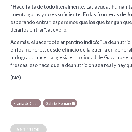
"Hace falta de todo literalmente. Las ayudas humanita
cuenta gotas y no es suficiente. En las fronteras de
esperando entrar, esperemos que los que tengan que t
dejarlos entrar", aseveró.
Además, el sacerdote argentino indicó: "La desnutrici
en los menores, desde el inicio de la guerra en genera
ha logrado hacer la iglesia en la ciudad de Gaza no se 
frescas, eso hace que la desnutrición sea real y hay q
(NA)
Franja de Gaza
Gabriel Romanelli
ANTERIOR