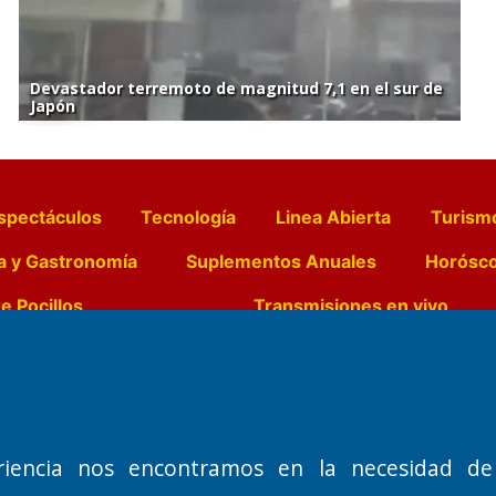
Devastador terremoto de magnitud 7,1 en el sur de
Japón
spectáculos
Tecnología
Linea Abierta
Turism
a y Gastronomía
Suplementos Anuales
Horósc
e Pocillos
Transmisiones en vivo
Nemesio
Domicilio Legal: José Ingenieros 855,
Director General d
o de 1992
Santa Rosa, La Pampa.
Dr. Jorge Ricardo 
riencia nos encontramos en la necesidad de
Número de Registro DNDA:
Redacción, Administ