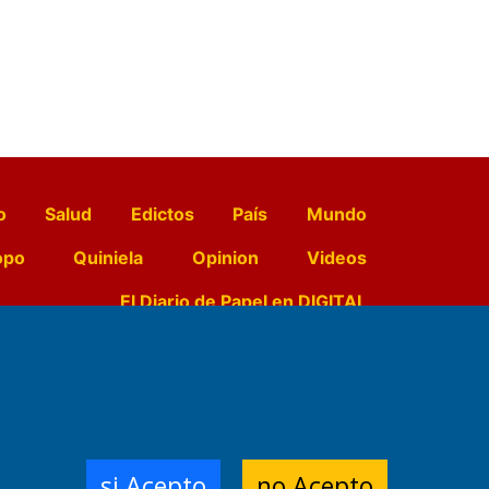
o
Salud
Edictos
País
Mundo
opo
Quiniela
Opinion
Videos
El Diario de Papel en DIGITAL
e Contenidos:
Nemesio
ración,
si Acepto
no Acepto