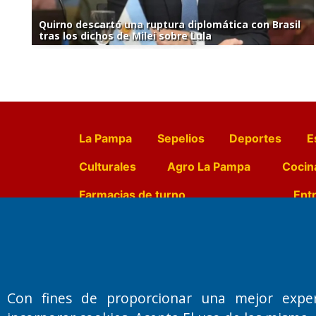
Quirno descartó una ruptura diplomática con Brasil
tras los dichos de Milei sobre Lula
La Pampa
Sepelios
Deportes
E
Culturales
Agro La Pampa
Cocin
Farmacias de turno
Entr
Fundado por el
Doctor Antonio 
Primera edición: Domingo 3 de May
Con fines de proporcionar una mejor expe
Miembro de ADIRA,ADEPA y CPPAL