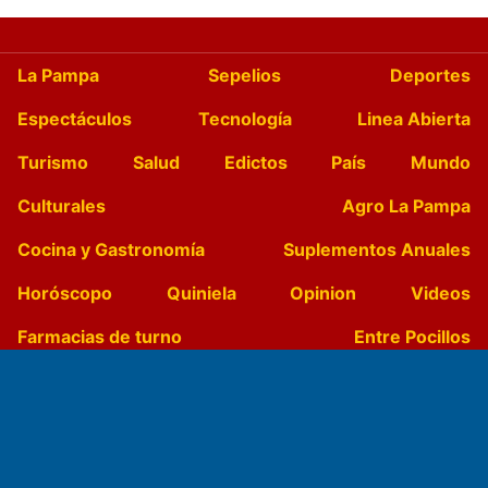
La Pampa
Sepelios
Deportes
Espectáculos
Tecnología
Linea Abierta
Turismo
Salud
Edictos
País
Mundo
Culturales
Agro La Pampa
Cocina y Gastronomía
Suplementos Anuales
Horóscopo
Quiniela
Opinion
Videos
Farmacias de turno
Entre Pocillos
Transmisiones en vivo
El Diario de Papel en DIGITAL