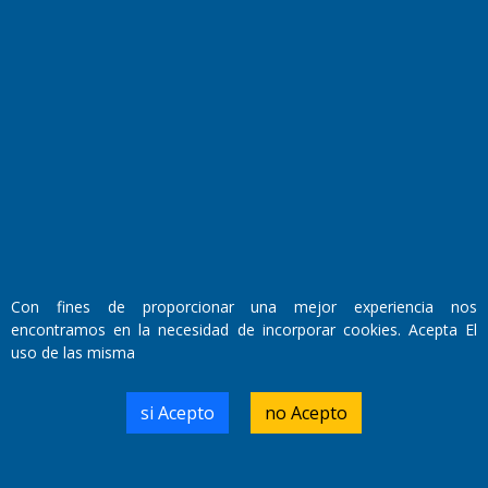
Fundado por el
Doctor Antonio Nemesio
Primera edición: Domingo 3 de Mayo de 1992
Miembro de ADIRA,ADEPA y CPPAL
Con fines de proporcionar una mejor experiencia nos
Propietario: El Diario SRL
encontramos en la necesidad de incorporar cookies. Acepta El
Director Periodístico:
uso de las misma
Walter René Goñi
si Acepto
no Acepto
Domicilio Legal: José Ingenieros 855,
Santa Rosa, La Pampa.
Número de Registro DNDA: