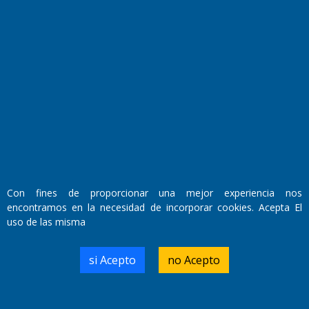
Fundado por el
Doctor Antonio Nemesio
Primera edición: Domingo 3 de Mayo de 1992
Miembro de ADIRA,ADEPA y CPPAL
Propietario: El Diario SRL
Director Periodístico:
Walter René Goñi
Con fines de proporcionar una mejor experiencia nos
encontramos en la necesidad de incorporar cookies. Acepta El
uso de las misma
Domicilio Legal: José Ingenieros 855,
Santa Rosa, La Pampa.
Número de Registro DNDA:
si Acepto
no Acepto
RL-2019-55551274-APN-DNDA#MJ
Edición #
9418
Fecha de Edición:
7/08/2026
Fecha de Inicio: 19/10/2000