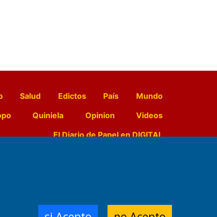
o
Salud
Edictos
País
Mundo
opo
Quiniela
Opinion
Videos
El Diario de Papel en DIGITAL
e Contenidos:
Nemesio
ración,
si Acepto
no Acepto