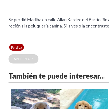
Se perdió Madiba en calle Allan Kardec del Barrio Río A
recién a la peluquería canina. Si la ves o la encontr
Perdidx
ANTERIOR
También te puede interesar...