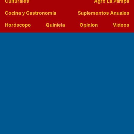
Culturales
Agro La Pampa
Cocina y Gastronomía
Suplementos Anuales
Horóscopo
Quiniela
Opinion
Videos
Farmacias de turno
Entre Pocillos
Transmisiones en vivo
El Diario de Papel en DIGITAL