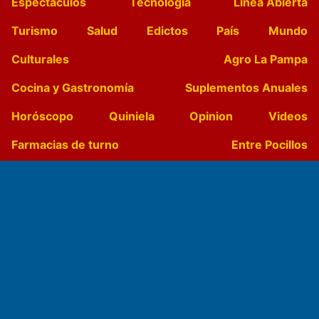
Espectáculos
Tecnología
Linea Abierta
Turismo
Salud
Edictos
País
Mundo
Culturales
Agro La Pampa
Cocina y Gastronomía
Suplementos Anuales
Horóscopo
Quiniela
Opinion
Videos
Farmacias de turno
Entre Pocillos
Transmisiones en vivo
El Diario de Papel en DIGITAL