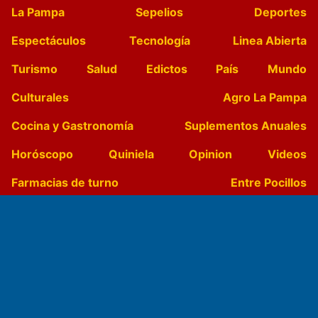
La Pampa
Sepelios
Deportes
Espectáculos
Tecnología
Linea Abierta
Turismo
Salud
Edictos
País
Mundo
Culturales
Agro La Pampa
Cocina y Gastronomía
Suplementos Anuales
Horóscopo
Quiniela
Opinion
Videos
Farmacias de turno
Entre Pocillos
Transmisiones en vivo
El Diario de Papel en DIGITAL