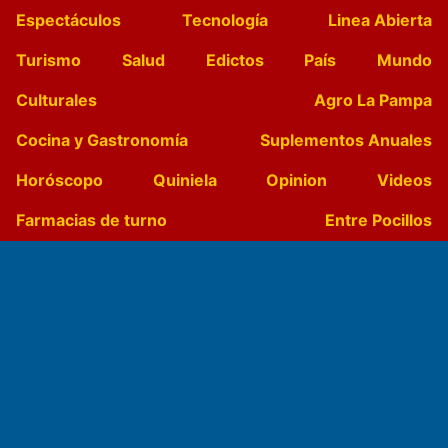
Espectáculos
Tecnología
Linea Abierta
Turismo
Salud
Edictos
País
Mundo
Culturales
Agro La Pampa
Cocina y Gastronomía
Suplementos Anuales
Horóscopo
Quiniela
Opinion
Videos
Farmacias de turno
Entre Pocillos
Transmisiones en vivo
El Diario de Papel en DIGITAL