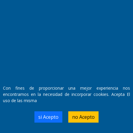
Fundado por el
Doctor Antonio Nemesio
Con fines de proporcionar una mejor experiencia nos
Primera edición: Domingo 3 de Mayo de 1992
encontramos en la necesidad de incorporar cookies. Acepta El
Miembro de ADIRA,ADEPA y CPPAL
uso de las misma
Propietario: El Diario SRL
Director Periodístico:
Walter René Goñi
si Acepto
no Acepto
Domicilio Legal: José Ingenieros 855,