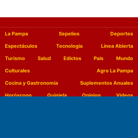
La Pampa
Sepelios
Deportes
Espectáculos
Tecnología
Linea Abierta
Turismo
Salud
Edictos
País
Mundo
Culturales
Agro La Pampa
Cocina y Gastronomía
Suplementos Anuales
Horóscopo
Quiniela
Opinion
Videos
Farmacias de turno
Entre Pocillos
Transmisiones en vivo
El Diario de Papel en DIGITAL