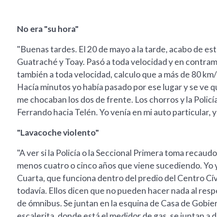
No era "su hora"
"Buenas tardes. El 20 de mayo a la tarde, acabo de esta
Guatraché y Toay. Pasó a toda velocidad y en contrama
también a toda velocidad, calculo que a más de 80 km/h
Hacía minutos yo había pasado por ese lugar y se ve qu
me chocaban los dos de frente. Los chorros y la Policí
Ferrando hacia Telén. Yo venía en mi auto particular, 
"Lavacoche violento"
"A ver si la Policía o la Seccional Primera toma recaud
menos cuatro o cinco años que viene sucediendo. Yo y
Cuarta, que funciona dentro del predio del Centro Cív
todavía. Ellos dicen que no pueden hacer nada al resp
de ómnibus. Se juntan en la esquina de Casa de Gobie
escalerita, donde está el medidor de gas, se juntan a 