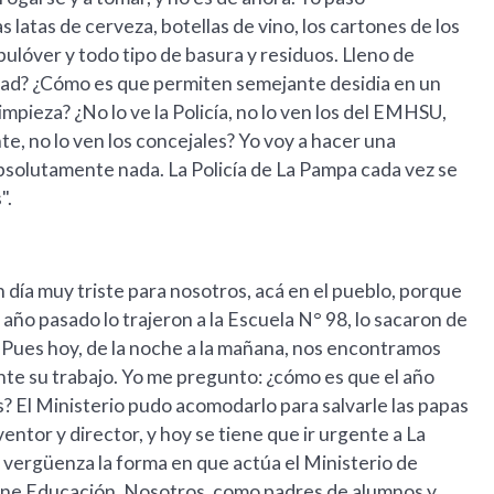
s latas de cerveza, botellas de vino, los cartones de los
 pulóver y todo tipo de basura y residuos. Lleno de
idad? ¿Cómo es que permiten semejante desidia en un
mpieza? ¿No lo ve la Policía, no lo ven los del EMHSU,
ente, no lo ven los concejales? Yo voy a hacer una
bsolutamente nada. La Policía de La Pampa cada vez se
".
día muy triste para nosotros, acá en el pueblo, porque
ño pasado lo trajeron a la Escuela N° 98, lo sacaron de
. Pues hoy, de la noche a la mañana, nos encontramos
ente su trabajo. Yo me pregunto: ¿cómo es que el año
s? El Ministerio pudo acomodarlo para salvarle las papas
ntor y director, y hoy se tiene que ir urgente a La
 vergüenza la forma en que actúa el Ministerio de
ene Educación. Nosotros, como padres de alumnos y