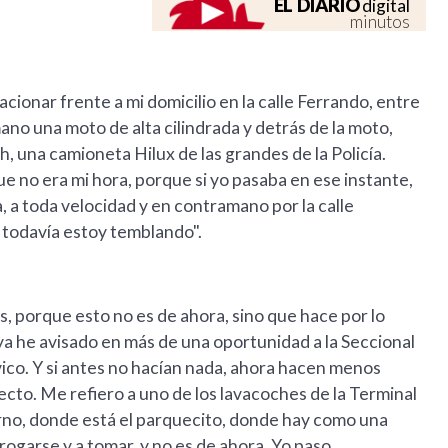
EL DIARIO
digital
minutos
cionar frente a mi domicilio en la calle Ferrando, entre
no una moto de alta cilindrada y detrás de la moto,
, una camioneta Hilux de las grandes de la Policía.
e no era mi hora, porque si yo pasaba en ese instante,
a, a toda velocidad y en contramano por la calle
y todavía estoy temblando".
os, porque esto no es de ahora, sino que hace por lo
a he avisado en más de una oportunidad a la Seccional
ico. Y si antes no hacían nada, ahora hacen menos
ecto. Me refiero a uno de los lavacoches de la Terminal
rno, donde está el parquecito, donde hay como una
drogarse y a tomar, y no es de ahora. Yo paso