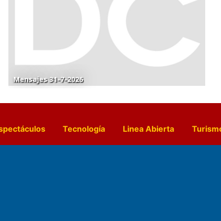
Mensajes 31-7-2026
spectáculos
Tecnología
Linea Abierta
Turism
a y Gastronomía
Suplementos Anuales
Horósc
e Pocillos
Transmisiones en vivo