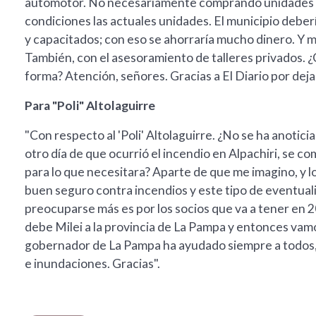
automotor. No necesariamente comprando unidades n
condiciones las actuales unidades. El municipio debe
y capacitados; con eso se ahorraría mucho dinero. Y 
También, con el asesoramiento de talleres privados. 
forma? Atención, señores. Gracias a El Diario por dej
Para "Poli" Altolaguirre
"Con respecto al 'Poli' Altolaguirre. ¿No se ha anotic
otro día de que ocurrió el incendio en Alpachiri, se c
para lo que necesitara? Aparte de que me imagino, y l
buen seguro contra incendios y este tipo de eventuali
preocuparse más es por los socios que va a tener en 2
debe Milei a la provincia de La Pampa y entonces vam
gobernador de La Pampa ha ayudado siempre a todos, a
e inundaciones. Gracias".