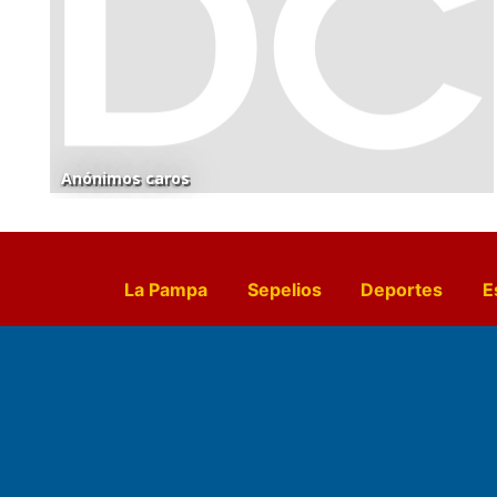
Anónimos caros
La Pampa
Sepelios
Deportes
E
Culturales
Agro La Pampa
Cocin
Farmacias de turno
Entr