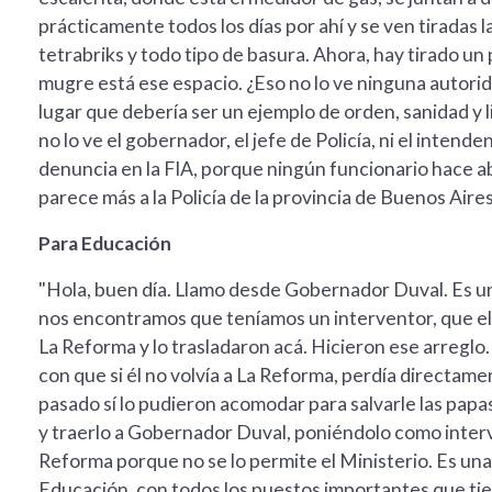
prácticamente todos los días por ahí y se ven tiradas la
tetrabriks y todo tipo de basura. Ahora, hay tirado un
mugre está ese espacio. ¿Eso no lo ve ninguna autor
lugar que debería ser un ejemplo de orden, sanidad y li
no lo ve el gobernador, el jefe de Policía, ni el intend
denuncia en la FIA, porque ningún funcionario hace a
parece más a la Policía de la provincia de Buenos Aires
Para Educación
"Hola, buen día. Llamo desde Gobernador Duval. Es un 
nos encontramos que teníamos un interventor, que el a
La Reforma y lo trasladaron acá. Hicieron ese arreglo
con que si él no volvía a La Reforma, perdía directam
pasado sí lo pudieron acomodar para salvarle las papa
y traerlo a Gobernador Duval, poniéndolo como interve
Reforma porque no se lo permite el Ministerio. Es una
Educación, con todos los puestos importantes que ti