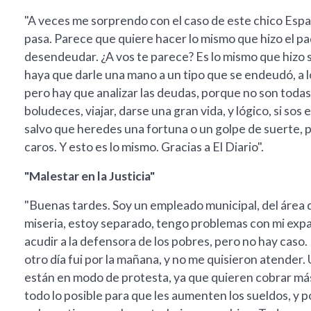
"A veces me sorprendo con el caso de este chico Espar
pasa. Parece que quiere hacer lo mismo que hizo el p
desendeudar. ¿A vos te parece? Es lo mismo que hizo 
haya que darle una mano a un tipo que se endeudó, a 
pero hay que analizar las deudas, porque no son tod
boludeces, viajar, darse una gran vida, y lógico, si so
salvo que heredes una fortuna o un golpe de suerte, p
caros. Y esto es lo mismo. Gracias a El Diario".
"Malestar en la Justicia"
"Buenas tardes. Soy un empleado municipal, del área 
miseria, estoy separado, tengo problemas con mi expare
acudir a la defensora de los pobres, pero no hay caso. 
otro día fui por la mañana, y no me quisieron atende
están en modo de protesta, ya que quieren cobrar más
todo lo posible para que les aumenten los sueldos, y 