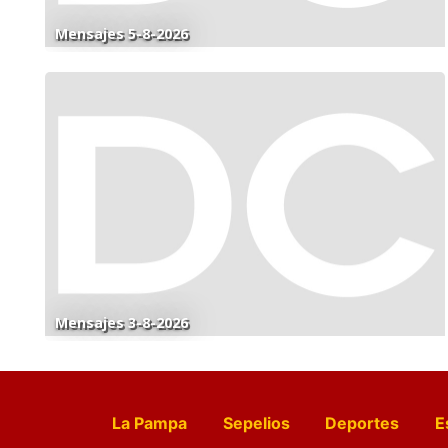
Mensajes 5-8-2026
Mensajes 3-8-2026
La Pampa
Sepelios
Deportes
E