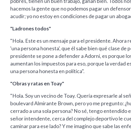
pobres, tienen un buen trabajo, ganan bien. Todos 
hacemos la gente que no podemos pagar un defensor
acudir; yo no estoy en condiciones de pagar un abogad
"Ladrones todos"
"Hola. Este es un mensaje para el presidente. Ahora re
'una persona honesta', que él sabe bien qué clase de p
presidente se pone a defender a Adorni, es porque los
aumentan los impuestos para eso, porque la verdad es 
una persona honesta en política".
"Obras y ratas en Toay"
"Hola. Soy un vecino de Toay. Quería expresarle al se
boulevard Almirante Brown, pero yo me pregunto: ¿hubo
cerrado a una sola persona? No sé, tengo entendido eso
señor intendente, cerca del complejo deportivo le cue
caminar para ese lado? Y me imagino que sabe las en