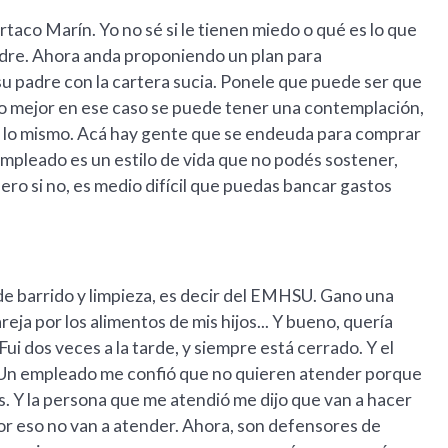
taco Marín. Yo no sé si le tienen miedo o qué es lo que
adre. Ahora anda proponiendo un plan para
su padre con la cartera sucia. Ponele que puede ser que
lo mejor en ese caso se puede tener una contemplación,
as lo mismo. Acá hay gente que se endeuda para comprar
s empleado es un estilo de vida que no podés sostener,
ero si no, es medio difícil que puedas bancar gastos
de barrido y limpieza, es decir del EMHSU. Gano una
ja por los alimentos de mis hijos... Y bueno, quería
Fui dos veces a la tarde, y siempre está cerrado. Y el
r. Un empleado me confió que no quieren atender porque
. Y la persona que me atendió me dijo que van a hacer
por eso no van a atender. Ahora, son defensores de