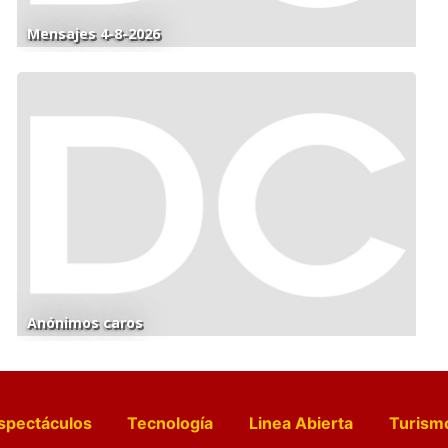
Mensajes 4-8-2026
Anónimos caros
spectáculos
Tecnología
Linea Abierta
Turism