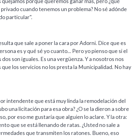
nos quejamos porque queremos ganar más, pero ¿qué
 privado cuando tenemos un problema? No sé adónde
o particular".
sulta que sale a poner la cara por Adorni. Dice que es
ersona es y qué sé yo cuanto... Pero yo pienso que si el
 dos son iguales. Es una vergüenza. Y a nosotros nos
que los servicios no los presta la Municipalidad. No hay
ñor intendente que está muy linda la remodelación del
 una licitación para esa obra? ¿O se la dieron a sobre
, por eso me gustaría que alguien lo aclare. Y la otra:
nto que se está llenando de ratas. ¿Usted no sale a
fermedades que transmiten los ratones. Bueno, eso