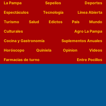
La Pampa
Sepelios
Deportes
Espectáculos
Tecnología
Linea Abierta
Turismo
Salud
Edictos
País
Mundo
Culturales
Agro La Pampa
Cocina y Gastronomía
Suplementos Anuales
Horóscopo
Quiniela
Opinion
Videos
Farmacias de turno
Entre Pocillos
Transmisiones en vivo
El Diario de Papel en DIGITAL