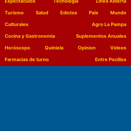
Espectáculos
Tecnología
Linea Abierta
Turismo
Salud
Edictos
País
Mundo
Culturales
Agro La Pampa
Cocina y Gastronomía
Suplementos Anuales
Horóscopo
Quiniela
Opinion
Videos
Farmacias de turno
Entre Pocillos
Transmisiones en vivo
El Diario de Papel en DIGITAL