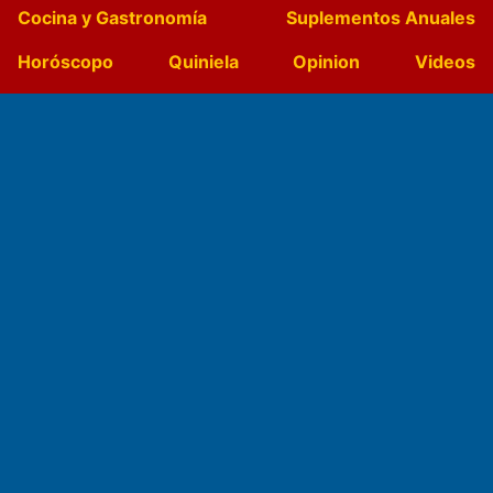
Cocina y Gastronomía
Suplementos Anuales
Horóscopo
Quiniela
Opinion
Videos
Farmacias de turno
Entre Pocillos
Transmisiones en vivo
El Diario de Papel en DIGITAL