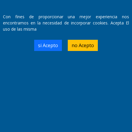
Fundado por el
Doctor Antonio Nemesio
Primera edición: Domingo 3 de Mayo de 1992
Con fines de proporcionar una mejor experiencia nos
Miembro de ADIRA,ADEPA y CPPAL
encontramos en la necesidad de incorporar cookies. Acepta El
Propietario: El Diario SRL
uso de las misma
Director Periodístico:
Walter René Goñi
si Acepto
no Acepto
Domicilio Legal: José Ingenieros 855,
Santa Rosa, La Pampa.
Número de Registro DNDA:
RL-2019-55551274-APN-DNDA#MJ
Edición #
9419
Fecha de Edición:
8/08/2026
Fecha de Inicio: 19/10/2000
Director General de Contenidos:
Dr. Jorge Ricardo Nemesio
Redacción, Administración,
Oficina Comercial y Planta Impresora: