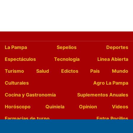
La Pampa
Sepelios
Deportes
Espectáculos
Tecnología
Linea Abierta
Turismo
Salud
Edictos
País
Mundo
Culturales
Agro La Pampa
Cocina y Gastronomía
Suplementos Anuales
Horóscopo
Quiniela
Opinion
Videos
Farmacias de turno
Entre Pocillos
Transmisiones en vivo