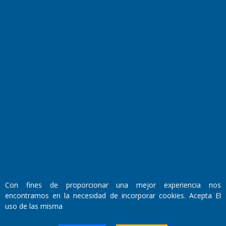
El Diario de Papel en DIGITAL
Fundado por el
Doctor Antonio Nemesio
Primera edición: Domingo 3 de Mayo de 1992
Con fines de proporcionar una mejor experiencia nos
Miembro de ADIRA,ADEPA y CPPAL
encontramos en la necesidad de incorporar cookies. Acepta El
Propietario: El Diario SRL
uso de las misma
Director Periodístico:
Walter René Goñi