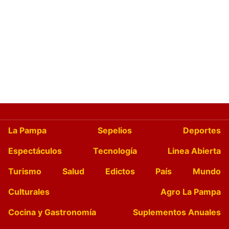
La Pampa
Sepelios
Deportes
Espectáculos
Tecnología
Linea Abierta
Turismo
Salud
Edictos
País
Mundo
Culturales
Agro La Pampa
Cocina y Gastronomía
Suplementos Anuales