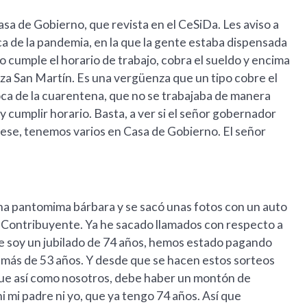
sa de Gobierno, que revista en el CeSiDa. Les aviso a
ca de la pandemia, en la que la gente estaba dispensada
no cumple el horario de trabajo, cobra el sueldo y encima
aza San Martín. Es una vergüenza que un tipo cobre el
oca de la cuarentena, que no se trabajaba de manera
 y cumplir horario. Basta, a ver si el señor gobernador
ese, tenemos varios en Casa de Gobierno. El señor
una pantomima bárbara y se sacó unas fotos con un auto
 Contribuyente. Ya he sacado llamados con respecto a
ue soy un jubilado de 74 años, hemos estado pagando
 más de 53 años. Y desde que se hacen estos sorteos
 que así como nosotros, debe haber un montón de
i mi padre ni yo, que ya tengo 74 años. Así que