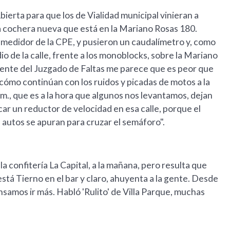
ierta para que los de Vialidad municipal vinieran a
la cochera nueva que está en la Mariano Rosas 180.
 medidor de la CPE, y pusieron un caudalímetro y, como
io de la calle, frente a los monoblocks, sobre la Mariano
rente del Juzgado de Faltas me parece que es peor que
 cómo continúan con los ruidos y picadas de motos a la
a.m., que es a la hora que algunos nos levantamos, dejan
car un reductor de velocidad en esa calle, porque el
s autos se apuran para cruzar el semáforo".
la confitería La Capital, a la mañana, pero resulta que
stá Tierno en el bar y claro, ahuyenta a la gente. Desde
samos ir más. Habló 'Rulito' de Villa Parque, muchas