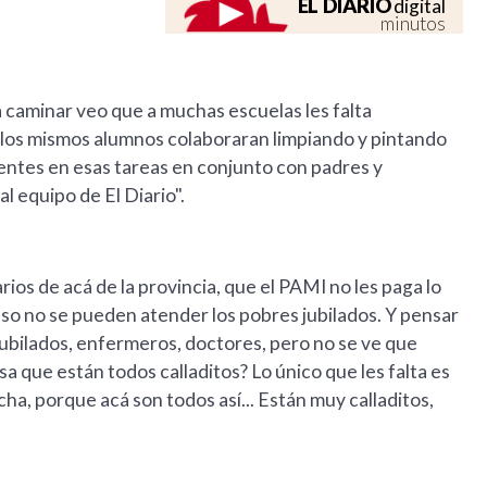
EL DIARIO
digital
minutos
a caminar veo que a muchas escuelas les falta
 los mismos alumnos colaboraran limpiando y pintando
ientes en esas tareas en conjunto con padres y
l equipo de El Diario".
ios de acá de la provincia, que el PAMI no les paga lo
e eso no se pueden atender los pobres jubilados. Y pensar
Jubilados, enfermeros, doctores, pero no se ve que
a que están todos calladitos? Lo único que les falta es
ha, porque acá son todos así... Están muy calladitos,