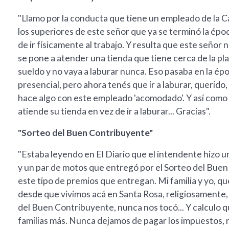
"Llamo por la conducta que tiene un empleado de la Ca
los superiores de este señor que ya se terminó la épo
de ir físicamente al trabajo. Y resulta que este señor 
se pone a atender una tienda que tiene cerca de la pl
sueldo y no vaya a laburar nunca. Eso pasaba en la ép
presencial, pero ahora tenés que ir a laburar, querido,
hace algo con este empleado 'acomodado'. Y así como 
atiende su tienda en vez de ir a laburar... Gracias".
"Sorteo del Buen Contribuyente"
"Estaba leyendo en El Diario que el intendente hizo 
y un par de motos que entregó por el Sorteo del Buen
este tipo de premios que entregan. Mi familia y yo, q
desde que vivimos acá en Santa Rosa, religiosamente,
del Buen Contribuyente, nunca nos tocó... Y calculo
familias más. Nunca dejamos de pagar los impuestos, n