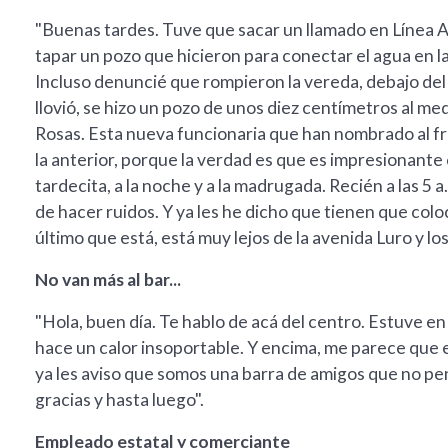
"Buenas tardes. Tuve que sacar un llamado en Línea Ab
tapar un pozo que hicieron para conectar el agua en 
Incluso denuncié que rompieron la vereda, debajo del
llovió, se hizo un pozo de unos diez centímetros al med
Rosas. Esta nueva funcionaria que han nombrado al f
la anterior, porque la verdad es que es impresionante
tardecita, a la noche y a la madrugada. Recién a las 5 
de hacer ruidos. Y ya les he dicho que tienen que colo
último que está, está muy lejos de la avenida Luro y lo
No van más al bar...
"Hola, buen día. Te hablo de acá del centro. Estuve en 
hace un calor insoportable. Y encima, me parece que e
ya les aviso que somos una barra de amigos que no pen
gracias y hasta luego".
Empleado estatal y comerciante