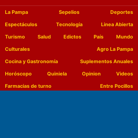
La Pampa
Sepelios
Deportes
Espectáculos
Tecnología
Linea Abierta
Turismo
Salud
Edictos
País
Mundo
Culturales
Agro La Pampa
Cocina y Gastronomía
Suplementos Anuales
Horóscopo
Quiniela
Opinion
Videos
Farmacias de turno
Entre Pocillos
Transmisiones en vivo
El Diario de Papel en DIGITAL