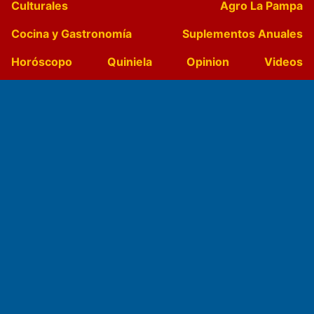
Culturales
Agro La Pampa
Cocina y Gastronomía
Suplementos Anuales
Horóscopo
Quiniela
Opinion
Videos
Farmacias de turno
Entre Pocillos
Transmisiones en vivo
El Diario de Papel en DIGITAL