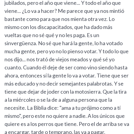
jubilados, pero el año que viene... Y todo el año que
viene... ¿Lo va a hacer? Me parece que ya nos mintió
bastante como para que nos mienta otra vez. Lo
mismo con los discapacitados, que ha dado más
vueltas que no sé qué y no les paga. Es un
sinvergüenza. No sé que hará la gente, lo ha votado
mucha gente, pero yo no lo pienso votar. Y todo lo que
nos dijo... nos trató de viejos meados y qué sé yo
cuanto. Cuando él deje de ser como vino siendo hasta
ahora, entonces sí la gente lo va a votar. Tiene que ser
más educado y no decir semejantes palabrotas. Y se
tiene que dejar de joder con la motosierra. Que la tira
a la miércoles o se la de a alguna persona que la
necesite. La Biblia dice: "ama a tu prójimo como a tí
mismo", pero este no quiere a nadie. A los únicos que
quiere es a los perros que tiene. Pero el de arriba se va
a encargar, tarde o temprano, las va a pagar.