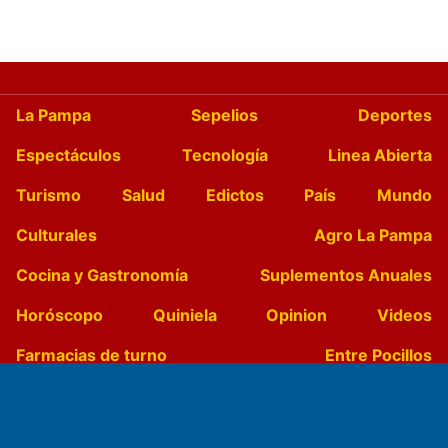
La Pampa
Sepelios
Deportes
Espectáculos
Tecnología
Linea Abierta
Turismo
Salud
Edictos
País
Mundo
Culturales
Agro La Pampa
Cocina y Gastronomía
Suplementos Anuales
Horóscopo
Quiniela
Opinion
Videos
Farmacias de turno
Entre Pocillos
Transmisiones en vivo
El Diario de Papel en DIGITAL