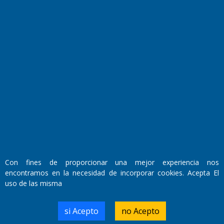
Fundado por el
Doctor Antonio Nemesio
Primera edición: Domingo 3 de Mayo de 1992
Con fines de proporcionar una mejor experiencia nos
Miembro de ADIRA,ADEPA y CPPAL
Propietario: El Diario SRL
encontramos en la necesidad de incorporar cookies. Acepta El
Director Periodístico:
uso de las misma
Walter René Goñi
si Acepto
no Acepto