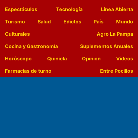
Espectáculos
Tecnología
Linea Abierta
Turismo
Salud
Edictos
País
Mundo
Culturales
Agro La Pampa
Cocina y Gastronomía
Suplementos Anuales
Horóscopo
Quiniela
Opinion
Videos
Farmacias de turno
Entre Pocillos
Transmisiones en vivo
El Diario de Papel en DIGITAL