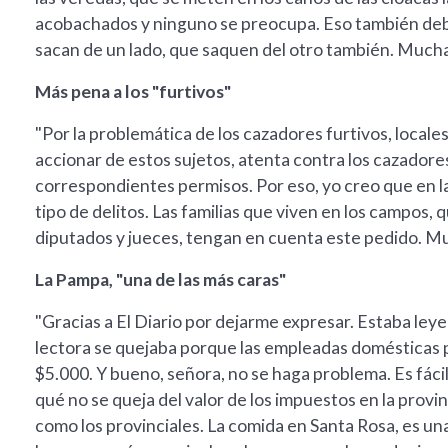
acobachados y ninguno se preocupa. Eso también debe
sacan de un lado, que saquen del otro también. Muchas 
Más pena a los "furtivos"
"Por la problemática de los cazadores furtivos, locales
accionar de estos sujetos, atenta contra los cazadore
correspondientes permisos. Por eso, yo creo que en la
tipo de delitos. Las familias que viven en los campos,
diputados y jueces, tengan en cuenta este pedido. Muc
La Pampa, "una de las más caras"
"Gracias a El Diario por dejarme expresar. Estaba le
lectora se quejaba porque las empleadas domésticas 
$5.000. Y bueno, señora, no se haga problema. Es fácil, 
qué no se queja del valor de los impuestos en la provin
como los provinciales. La comida en Santa Rosa, es una