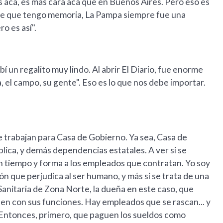
os acá, es más cara acá que en Buenos Aires. Pero eso es
sde que tengo memoria, La Pampa siempre fue una
ro es así".
 un regalito muy lindo. Al abrir El Diario, fue enorme
a, el campo, su gente". Eso es lo que nos debe importar.
e trabajan para Casa de Gobierno. Ya sea, Casa de
blica, y demás dependencias estatales. A ver si se
 en tiempo y forma a los empleados que contratan. Yo soy
ón que perjudica al ser humano, y más si se trata de una
Sanitaria de Zona Norte, la dueña en este caso, que
len con sus funciones. Hay empleados que se rascan... y
Entonces, primero, que paguen los sueldos como