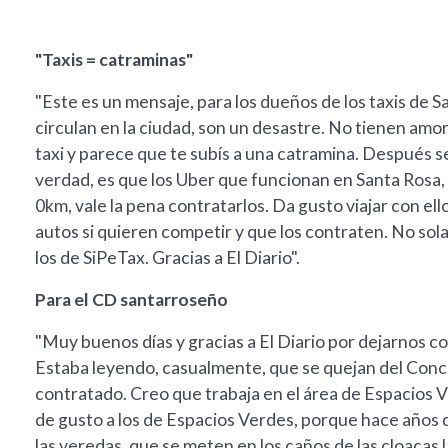
"Taxis = catraminas"
"Este es un mensaje, para los dueños de los taxis de S
circulan en la ciudad, son un desastre. No tienen amor
taxi y parece que te subís a una catramina. Después s
verdad, es que los Uber que funcionan en Santa Rosa,
0km, vale la pena contratarlos. Da gusto viajar con ell
autos si quieren competir y que los contraten. No sola
los de SiPeTax. Gracias a El Diario".
Para el CD santarroseño
"Muy buenos días y gracias a El Diario por dejarnos 
Estaba leyendo, casualmente, que se quejan del Conce
contratado. Creo que trabaja en el área de Espacios V
de gusto a los de Espacios Verdes, porque hace años 
las veredas, que se meten en los caños de las cloacas 