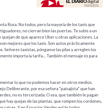
EL DIARIO
digital
minutos
anta Rosa. No todos, pero la mayoría de los taxis que
tiguadores, no cierran bien las puertas. Te subís a un
e quejan de que aparece Uber u otras aplicaciones. La
 son mejores que los taxis. Son autos prácticamente
os. Señores taxistas, pónganse las pilas y arreglen los
mente importa la tarifa... También el mensaje es para
comentar lo que no podemos hacer en otros medios.
jo Deliberante, por esa señora "paisajista" que han
erdes, no es tercerizada. O sea, que también le pagan
que hay quejas de las plantas, que rompen los cordones,
las raíces. Y en Espacios Verdes están todos