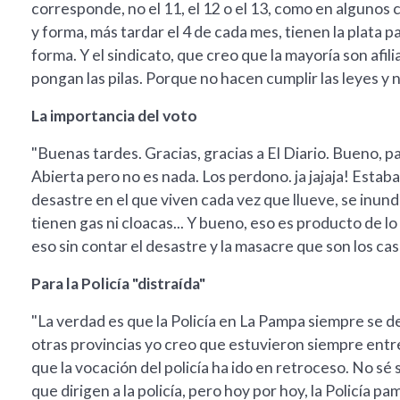
corresponde, no el 11, el 12 o el 13, como en algunos
y forma, más tardar el 4 de cada mes, tienen la plata p
forma. Y el sindicato, que creo que la mayoría son af
pongan las pilas. Porque no hacen cumplir las leyes y
La importancia del voto
"Buenas tardes. Gracias, gracias a El Diario. Bueno, 
Abierta pero no es nada. Los perdono. ja jajaja! Estaba
desastre en el que viven cada vez que llueve, se inund
tienen gas ni cloacas... Y bueno, eso es producto de lo
eso sin contar el desastre y la masacre que son los c
Para la Policía "distraída"
"La verdad es que la Policía en La Pampa siempre se 
otras provincias yo creo que estuvieron siempre entr
que la vocación del policía ha ido en retroceso. No sé si
que dirigen a la policía, pero hoy por hoy, la Policía 