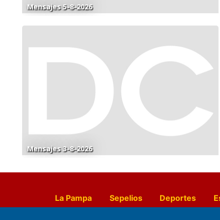
Mensajes 5-8-2026
Mensajes 3-8-2026
La Pampa
Sepelios
Deportes
E
Culturales
Agro La Pampa
Cocin