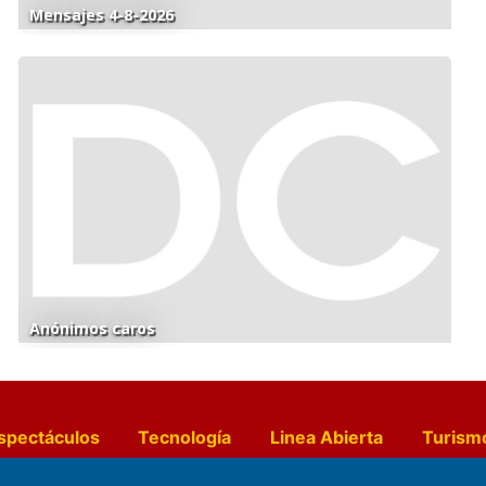
Mensajes 4-8-2026
Anónimos caros
spectáculos
Tecnología
Linea Abierta
Turism
a y Gastronomía
Suplementos Anuales
Horósc