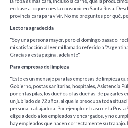
la ropa es más cara, incluso la carne, que la producim
en base a lo que cuesta consumir en Santa Rosa. De
provincia cara para vivir. No me preguntes por qué, pe
Lectora agradecida
"Soy una persona mayor, pero el domingo pasado, recibí
mi satisfacción al leer mi llamado referido a "Argentin
Gracias a esta página, adelante".
Para empresas de limpieza
"Este es un mensaje para las empresas de limpieza qu
Gobierno, postas sanitarias, hospitales, Asistencia Pú
ponen las pilas, los dueños o las dueñas, de pagarles
un jubilado de 72 años, al que le preocupa toda situaci
persona trabajadora. Por ejemplo: el caso de la Posta 
elige a dedo a los empleados y encargados, y no cump
hay empleados que hacen correctamente su trabajo. 