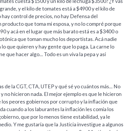
tomates cuesta $1500 y un kilo de lechuga $3500? ¿Y vas
ande, y el kilo de tomates está a $4900 y el kilo de
o hay control de precios, no hay Defensa del
un producto que toma mi esposa, y no lo compré porque
490 y acá en el lugar que más barato está es a $3400 o
isotónica que toman mucho los deportistas. Acá nadie
 lo que quieren y hay gente que lo paga. La carne lo
e que hacer algo... Todo es un viva la pepa y así
stas de la CGT, CTA, UTEP y qué sé yo cuántos más... No
 no hicieron nada. El mejor ejemplo es que le hicieron
 los peores gobiernos por corrupto y la inflación que
a cuando a los laburantes la inflación les comía los
obierno, que por lo menos tiene estabilidad, ya le
edio. Y me gustaría que la Justicia investigue a algunos