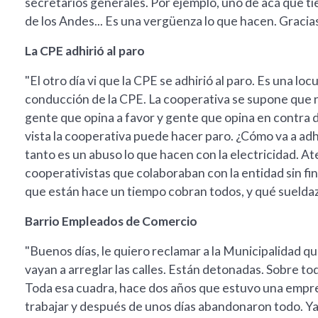
secretarios generales. Por ejemplo, uno de acá que ti
de los Andes... Es una vergüenza lo que hacen. Gracias
La CPE adhirió al paro
"El otro día vi que la CPE se adhirió al paro. Es una l
conducción de la CPE. La cooperativa se supone que no
gente que opina a favor y gente que opina en contra 
vista la cooperativa puede hacer paro. ¿Cómo va a adh
tanto es un abuso lo que hacen con la electricidad. At
cooperativistas que colaboraban con la entidad sin fi
que están hace un tiempo cobran todos, y qué sueldazos
Barrio Empleados de Comercio
"Buenos días, le quiero reclamar a la Municipalidad q
vayan a arreglar las calles. Están detonadas. Sobre t
Toda esa cuadra, hace dos años que estuvo una empr
trabajar y después de unos días abandonaron todo. Ya