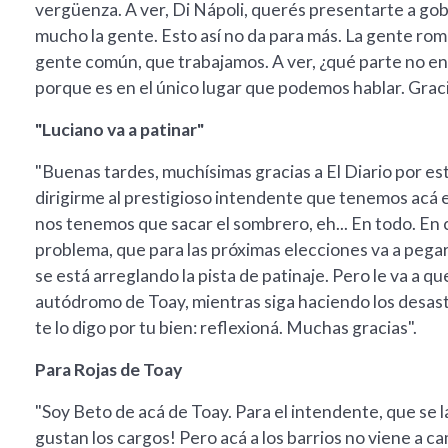
vergüenza. A ver, Di Nápoli, querés presentarte a g
mucho la gente. Esto así no da para más. La gente rom
gente común, que trabajamos. A ver, ¿qué parte no en
porque es en el único lugar que podemos hablar. Graci
"Luciano va a patinar"
"Buenas tardes, muchísimas gracias a El Diario por es
dirigirme al prestigioso intendente que tenemos acá 
nos tenemos que sacar el sombrero, eh... En todo. En
problema, que para las próximas elecciones va a pegar 
se está arreglando la pista de patinaje. Pero le va a qu
autódromo de Toay, mientras siga haciendo los desast
te lo digo por tu bien: reflexioná. Muchas gracias".
Para Rojas de Toay
"Soy Beto de acá de Toay. Para el intendente, que se l
gustan los cargos! Pero acá a los barrios no viene a c