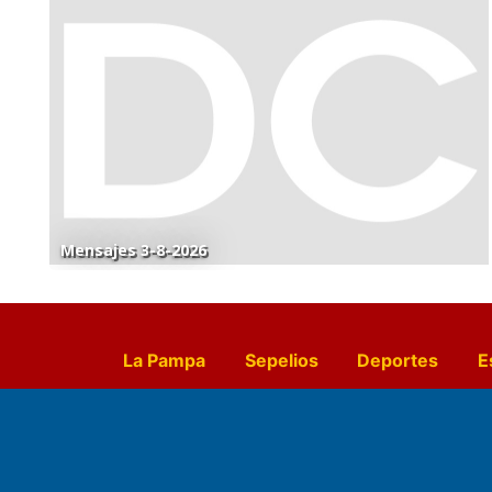
Mensajes 3-8-2026
La Pampa
Sepelios
Deportes
E
Culturales
Agro La Pampa
Cocin
Farmacias de turno
Entr