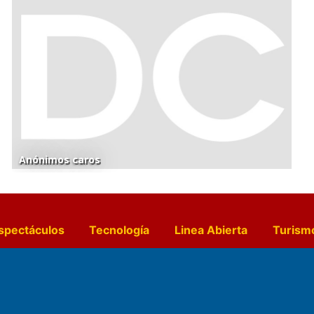
Anónimos caros
spectáculos
Tecnología
Linea Abierta
Turism
a y Gastronomía
Suplementos Anuales
Horósc
e Pocillos
Transmisiones en vivo