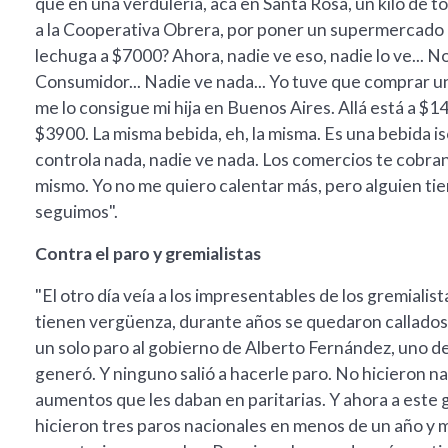
que en una verdulería, acá en Santa Rosa, un kilo de 
a la Cooperativa Obrera, por poner un supermercado gr
lechuga a $7000? Ahora, nadie ve eso, nadie lo ve... N
Consumidor... Nadie ve nada... Yo tuve que comprar 
me lo consigue mi hija en Buenos Aires. Allá está a $1
$3900. La misma bebida, eh, la misma. Es una bebida 
controla nada, nadie ve nada. Los comercios te cobran
mismo. Yo no me quiero calentar más, pero alguien tien
seguimos".
Contra el paro y gremialistas
"El otro día veía a los impresentables de los gremiali
tienen vergüenza, durante años se quedaron callados y
un solo paro al gobierno de Alberto Fernández, uno de
generó. Y ninguno salió a hacerle paro. No hicieron nad
aumentos que les daban en paritarias. Y ahora a este g
hicieron tres paros nacionales en menos de un año y m