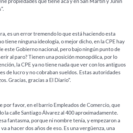
ene propiedades que tiene acá y en San Martín y Junín
".
ocura, es un error tremendo lo que está haciendo esta
 tiene ninguna ideología, o mejor dicho, en la CPE hay
de este Gobierno nacional, pero bajo ningún punto de
erir al paro? Tienen una posición monopólica, por lo
ención, la CPE ya no tiene nada que ver con los antiguos
nes de lucro y no cobraban sueldos. Estas autoridades
. Gracias, gracias a El Diario".
ue por favor, en el barrio Empleados de Comercio, que
odo la calle Santiago Álvarez al 400 aproximadamente.
esa fantasma, porque ni nombre tenía, y empezaron a
 va a hacer dos años de eso. Es una vergüenza, una