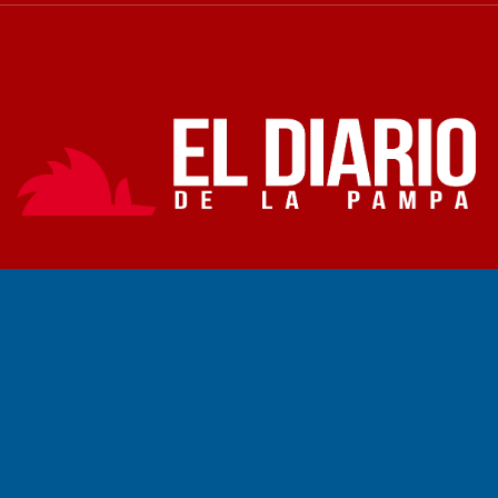
Fundado por el
Doctor Antonio Nemesio
Primera edición: Domingo 3 de Mayo de 1992
Miembro de ADIRA,ADEPA y CPPAL
Propietario: El Diario SRL
Director Periodístico:
Walter René Goñi
Domicilio Legal: José Ingenieros 855,
Santa Rosa, La Pampa.