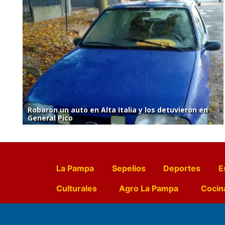
Robaron un auto en Alta Italia y los detuvieron en
General Pico
La Pampa
Sepelios
Deportes
E
Culturales
Agro La Pampa
Cocin
Farmacias de turno
Entr