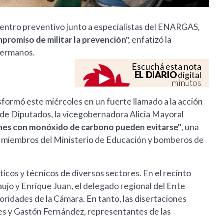
entro preventivo junto a especialistas del ENARGAS,
promiso de militar la prevención",
enfatizó la
hermanos.
Escuchá esta nota
EL DIARIO
digital
minutos
nsformó este miércoles en un fuerte llamado a la acción
a de Diputados, la vicegobernadora Alicia Mayoral
iones con monóxido de carbono pueden evitarse"
, una
os, miembros del Ministerio de Educación y bomberos de
icos y técnicos de diversos sectores. En el recinto
jo y Enrique Juan, el delegado regional del Ente
idades de la Cámara. En tanto, las disertaciones
es y Gastón Fernández, representantes de las