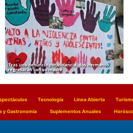
Tras una denuncia por violencia, dos hermanos
regresarán con su madre
spectáculos
Tecnología
Linea Abierta
Turism
a y Gastronomía
Suplementos Anuales
Horósc
e Pocillos
Transmisiones en vivo