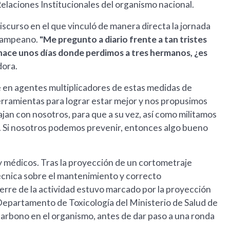
laciones Institucionales del organismo nacional.
scurso en el que vinculó de manera directa la jornada
 pampeano.
"Me pregunto a diario frente a tan tristes
hace unos días donde perdimos a tres hermanos, ¿es
dora.
se en agentes multiplicadores de estas medidas de
ramientas para lograr estar mejor y nos propusimos
jan con nosotros, para que a su vez, así como militamos
n. Si nosotros podemos prevenir, entonces algo bueno
y médicos. Tras la proyección de un cortometraje
técnica sobre el mantenimiento y correcto
ierre de la actividad estuvo marcado por la proyección
 Departamento de Toxicología del Ministerio de Salud de
arbono en el organismo, antes de dar paso a una ronda