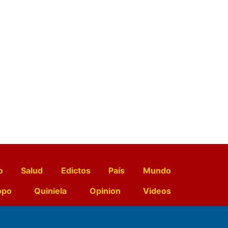
o
Salud
Edictos
País
Mundo
opo
Quiniela
Opinion
Videos
El Diario de Papel en DIGITAL