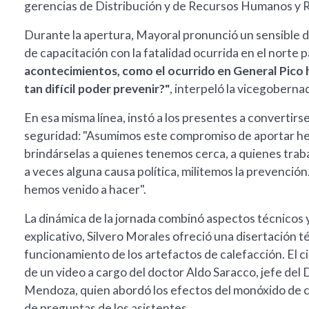
gerencias de Distribución y de Recursos Humanos y Re
Durante la apertura, Mayoral pronunció un sensible di
de capacitación con la fatalidad ocurrida en el norte
acontecimientos, como el ocurrido en General Pico 
tan difícil poder prevenir?"
, interpeló la vicegoberna
En esa misma línea, instó a los presentes a convertir
seguridad: "Asumimos este compromiso de aportar her
brindárselas a quienes tenemos cerca, a quienes traba
a veces alguna causa política, militemos la prevenció
hemos venido a hacer".
La dinámica de la jornada combinó aspectos técnicos 
explicativo, Silvero Morales ofreció una disertación 
funcionamiento de los artefactos de calefacción. El c
de un video a cargo del doctor Aldo Saracco, jefe del
Mendoza, quien abordó los efectos del monóxido de c
de preguntas de los asistentes.