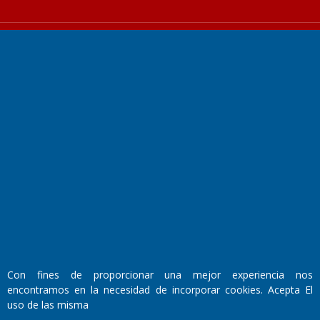
Fundado por el
Doctor Antonio Nemesio
Primera edición: Domingo 3 de Mayo de 1992
Miembro de ADIRA,ADEPA y CPPAL
Propietario: El Diario SRL
Director Periodístico:
Walter René Goñi
Con fines de proporcionar una mejor experiencia nos
encontramos en la necesidad de incorporar cookies. Acepta El
uso de las misma
Domicilio Legal: José Ingenieros 855,