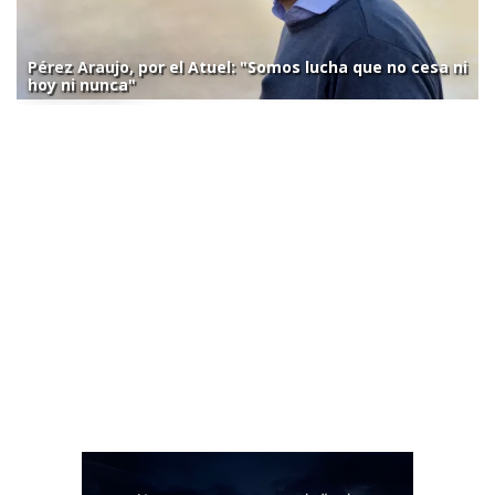
Pérez Araujo, por el Atuel: "Somos lucha que no cesa ni
hoy ni nunca"