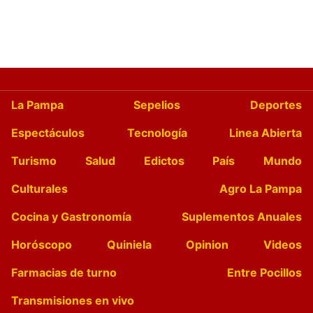
La Pampa
Sepelios
Deportes
Espectáculos
Tecnología
Linea Abierta
Turismo
Salud
Edictos
País
Mundo
Culturales
Agro La Pampa
Cocina y Gastronomía
Suplementos Anuales
Horóscopo
Quiniela
Opinion
Videos
Farmacias de turno
Entre Pocillos
Transmisiones en vivo