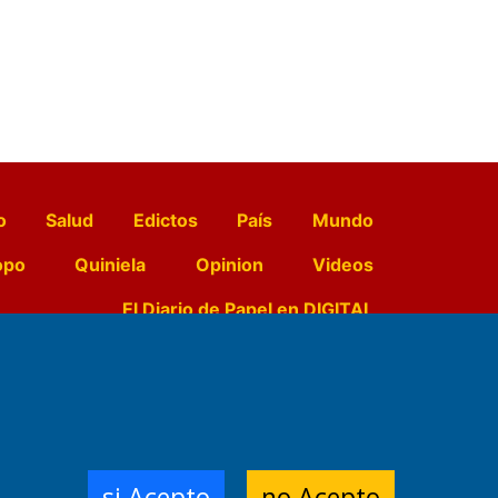
o
Salud
Edictos
País
Mundo
opo
Quiniela
Opinion
Videos
El Diario de Papel en DIGITAL
e Contenidos:
Nemesio
ración,
si Acepto
no Acepto