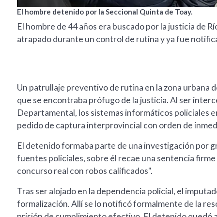
El hombre detenido por la Seccional Quinta de Toay.
El hombre de 44 años era buscado por la justicia de Río
atrapado durante un control de rutina y ya fue notific
Un patrullaje preventivo de rutina en la zona urbana
que se encontraba prófugo de la justicia. Al ser inter
Departamental, los sistemas informáticos policiales 
pedido de captura interprovincial con orden de inmed
El detenido formaba parte de una investigación por gr
fuentes policiales, sobre él recae una sentencia firme
concurso real con robos calificados".
Tras ser alojado en la dependencia policial, el imputa
formalización. Allí se lo notificó formalmente de la re
prisión de cumplimiento efectivo. El detenido quedó a