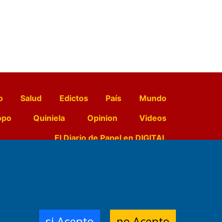
o
Salud
Edictos
País
Mundo
opo
Quiniela
Opinion
Videos
El Diario de Papel en DIGITAL
e Contenidos:
Nemesio
ración,
si Acepto
no Acepto