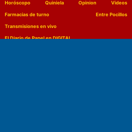
Horóscopo
Quiniela
Opinion
Videos
Farmacias de turno
Entre Pocillos
Transmisiones en vivo
El Diario de Papel en DIGITAL
Fundado por el
Doctor Antonio Nemesio