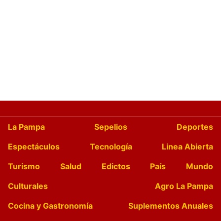
La Pampa
Sepelios
Deportes
Espectáculos
Tecnología
Linea Abierta
Turismo
Salud
Edictos
País
Mundo
Culturales
Agro La Pampa
Cocina y Gastronomía
Suplementos Anuales