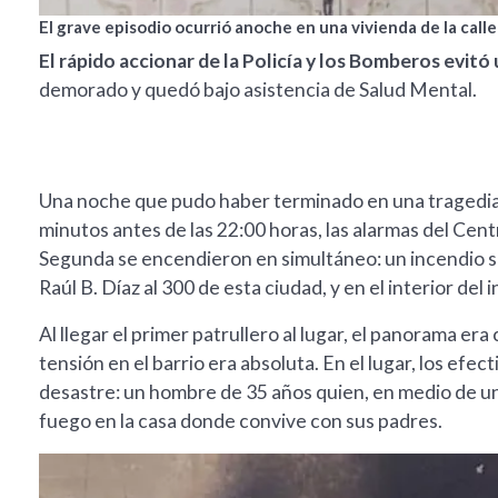
El grave episodio ocurrió anoche en una vivienda de la calle 
El rápido accionar de la Policía y los Bomberos evitó
demorado y quedó bajo asistencia de Salud Mental.
Una noche que pudo haber terminado en una tragedia to
minutos antes de las 22:00 horas, las alarmas del Ce
Segunda se encendieron en simultáneo: un incendio se
Raúl B. Díaz al 300 de esta ciudad, y en el interior d
Al llegar el primer patrullero al lugar, el panorama era
tensión en el barrio era absoluta. En el lugar, los efec
desastre: un hombre de 35 años quien, en medio de una
fuego en la casa donde convive con sus padres.