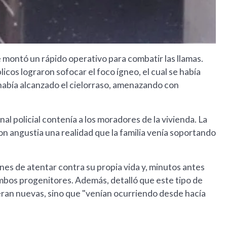
montó un rápido operativo para combatir las llamas.
icos lograron sofocar el foco ígneo, el cual se había
 había alcanzado el cielorraso, amenazando con
l policial contenía a los moradores de la vivienda. La
n angustia una realidad que la familia venía soportando
ones de atentar contra su propia vida y, minutos antes
ambos progenitores. Además, detalló que este tipo de
 eran nuevas, sino que "venían ocurriendo desde hacía