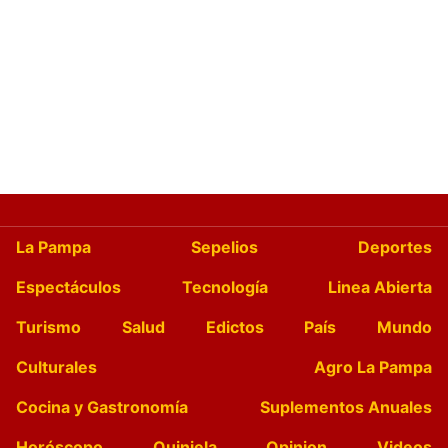
La Pampa
Sepelios
Deportes
Espectáculos
Tecnología
Linea Abierta
Turismo
Salud
Edictos
País
Mundo
Culturales
Agro La Pampa
Cocina y Gastronomía
Suplementos Anuales
Horóscopo
Quiniela
Opinion
Videos